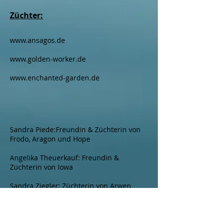
Züchter:
www.ansagos.de
www.golden-worker.de
www.enchanted-garden.de
Sandra Piede:Freundin & Züchterin von
Frodo, Aragon und Hope
Angelika Theuerkauf: Freundin &
Züchterin von Iowa
Sandra Ziegler: Züchterin von Arwen