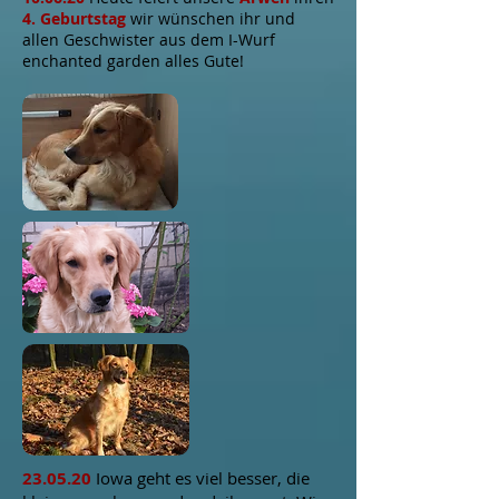
4. Geburtstag
wir wünschen ihr und
allen Geschwister aus dem I-Wurf
enchanted garden
alles Gute!
23.05.20
Iowa geht es viel besser, die