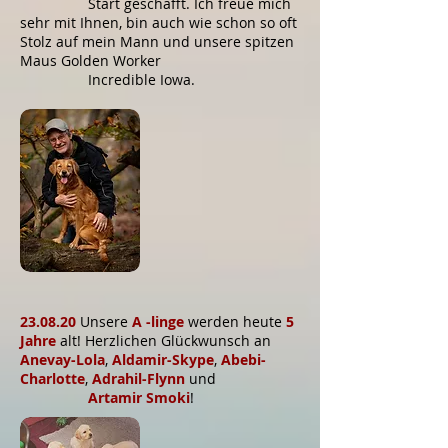
Start geschafft. Ich freue mich
sehr mit Ihnen, bin auch wie schon so oft
Stolz auf mein Mann und unsere spitzen
Maus Golden Worker
Incredible Iowa.
23.08.20
Unsere
A -linge
werden heute
5
Jahre
alt! Herzlichen Glückwunsch an
Anevay-Lola
,
Aldamir-Skype
,
Abebi-
Charlotte
,
Adrahil-Flynn
und
Artamir Smoki
!