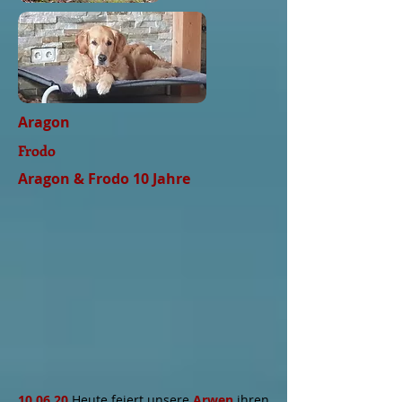
Aragon
Frodo
Aragon & Frodo 10 Jahre
10.06.20
Heute feiert unsere
Arwen
ihren