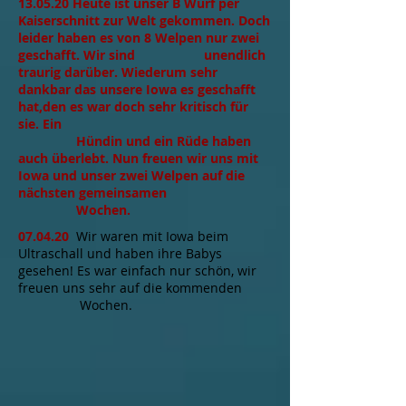
13.05.20 Heute ist unser B Wurf per
Kaiserschnitt zur Welt gekommen. Doch
leider haben es von 8 Welpen nur zwei
geschafft. Wir sind unendlich
traurig darüber. Wiederum sehr
dankbar das unsere Iowa es geschafft
hat,den es war doch sehr kritisch für
sie. Ein
Hündin und ein Rüde haben
auch überlebt. Nun freuen wir uns mit
Iowa und unser zwei Welpen auf die
nächsten gemeinsamen
Wochen.
07.04.20
Wir
waren mit Iowa beim
Ultraschall und haben ihre Babys
gesehen! Es war einfach nur schön, wir
freuen uns sehr auf die kommenden
Wochen.