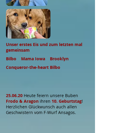
Unser erstes Eis und zum letzten mal
gemeinsam
Bilbo Mama Iowa Brooklyn
Conqueror-the-heart Bilbo
25.06.20
Heute feiern unsere Buben
Frodo & Aragon
ihren
10. Geburtstag
!
Herzlichen Glückwunsch auch allen
Geschwistern vom F-Wurf Ansagos.