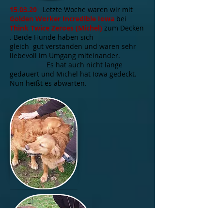
15.03.20
Letzte Woche waren wir mit
Golden Worker Incredible Iowa
bei
Think Twice Zeroes (Michel)
zum Decken
. Beide Hunde haben sich
gleich gut verstanden und waren sehr
liebevoll im Umgang miteinander.
Es hat auch nicht lange
gedauert und Michel hat Iowa gedeckt.
Nun heißt es abwarten.