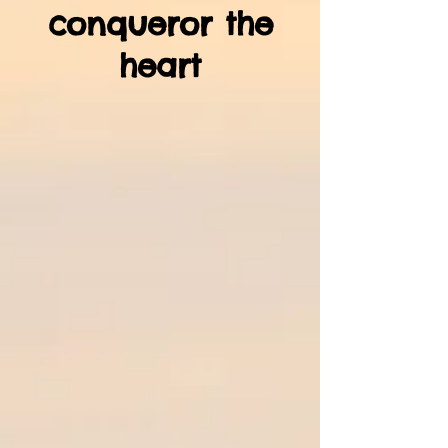
conqueror the
heart